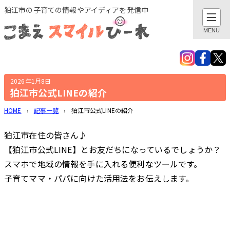
このページの本文へ
狛江市の子育ての情報やアイディアを発信中
閉じる
MENU
検索
親子でおでかけ・遊び
2026年1月8日
狛江市公式LINEの紹介
地域とつながる
HOME
›
記事一覧
›
狛江市公式LINEの紹介
狛江市在住の皆さん♪
子育てあれこれ
【狛江市公式LINE】とお友だちになっているでしょうか？
スマホで地域の情報を手に入れる便利なツールです。
健康あれこれ
子育てママ・
パパに向けた活用法をお伝えします。
子育てグッズ
作ってみました