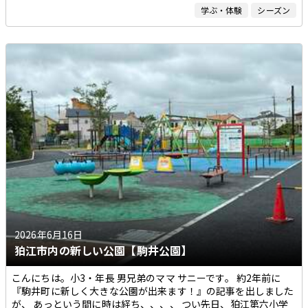
学ぶ・体験
シーズン
2026年6月16日
狛江市内の新しい公園【駒井公園】
こんにちは。小3・年長 男兄弟のママ サニーです。 約2年前に
『駒井町に新しく大きな公園が出来ます！』の記事を出しました
が、 あっという間に時は経ち、、、、 つい先日、狛江第六小学