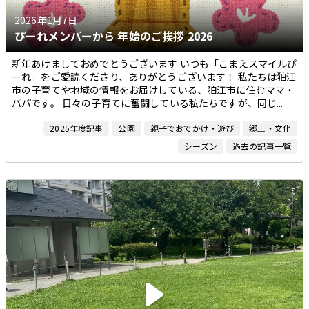
2026年1月7日
ぴーれメンバーから 年始のご挨拶 2026
新年あけましておめでとうございます いつも「こまえスマイルぴ
ーれ」をご愛読くださり、ありがとうございます！ 私たちは狛江
市の子育てや地域の情報をお届けしている、狛江市に住むママ・
パパです。 日々の子育てに奮闘している私たちですが、同じ...
2025年度記事
公園
親子でおでかけ・遊び
郷土・文化
シーズン
過去の記事一覧