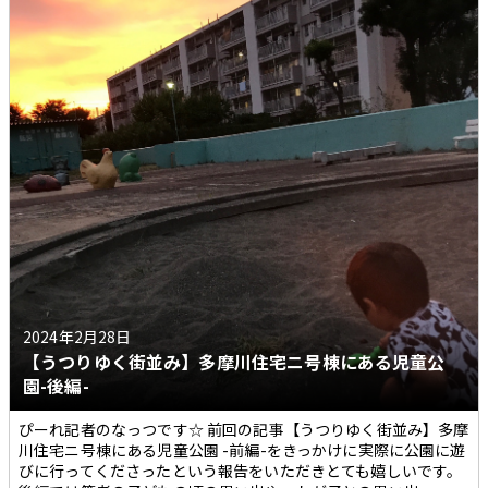
2024年2月28日
【うつりゆく街並み】多摩川住宅ニ号棟にある児童公
園-後編-
ぴーれ記者のなっつです☆ 前回の記事【うつりゆく街並み】多摩
川住宅ニ号棟にある児童公園 -前編-をきっかけに実際に公園に遊
びに行ってくださったという報告をいただきとても嬉しいです。