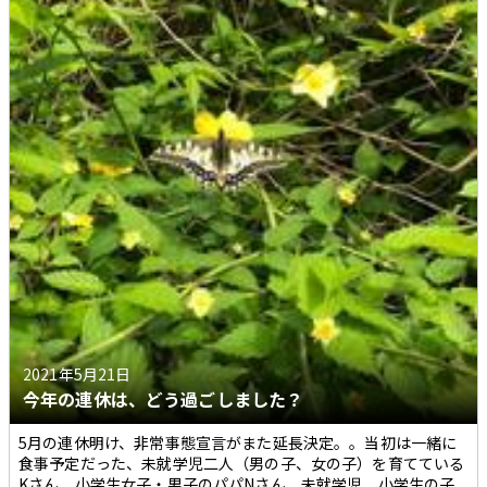
2021年5月21日
今年の連休は、どう過ごしました？
5月の連休明け、非常事態宣言がまた延長決定。。当初は一緒に
食事予定だった、未就学児二人（男の子、女の子）を育てている
Kさん、小学生女子・男子のパパNさん、未就学児、小学生の子