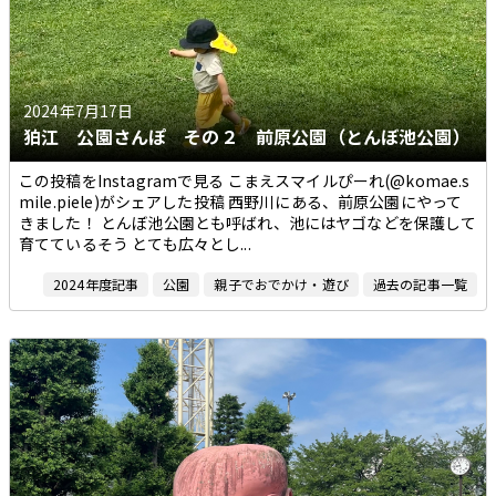
2024年7月17日
狛江 公園さんぽ その２ 前原公園（とんぼ池公園）
この投稿をInstagramで見る こまえスマイルぴーれ(@komae.s
mile.piele)がシェアした投稿 西野川にある、前原公園にやって
きました！ とんぼ池公園とも呼ばれ、池にはヤゴなどを保護して
育てているそう とても広々とし...
2024年度記事
公園
親子でおでかけ・遊び
過去の記事一覧