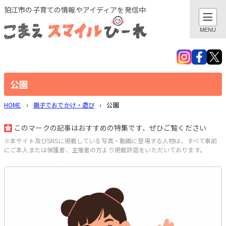
このページの本文へ
狛江市の子育ての情報やアイディアを発信中
閉じる
MENU
検索
親子でおでかけ・遊び
公園
HOME
›
親子でおでかけ・遊び
›
公園
地域とつながる
このマークの記事はおすすめの特集です、ぜひご覧ください
子育てあれこれ
※本サイト及びSNSに掲載している写真・動画に登場する人物は、すべて事前
にご本人または保護者、主催者の方より掲載許諾をいただいております。
健康あれこれ
子育てグッズ
作ってみました