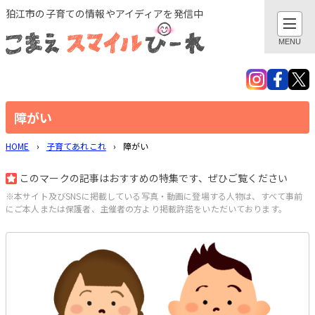
このページの本文へ
狛江市の子育ての情報やアイディアを発信中
閉じる
MENU
検索
親子でおでかけ・遊び
障がい
HOME
›
子育てあれこれ
›
障がい
地域とつながる
このマークの記事はおすすめの特集です、ぜひご覧ください
子育てあれこれ
※本サイト及びSNSに掲載している写真・動画に登場する人物は、すべて事前
にご本人または保護者、主催者の方より掲載許諾をいただいております。
健康あれこれ
子育てグッズ
作ってみました