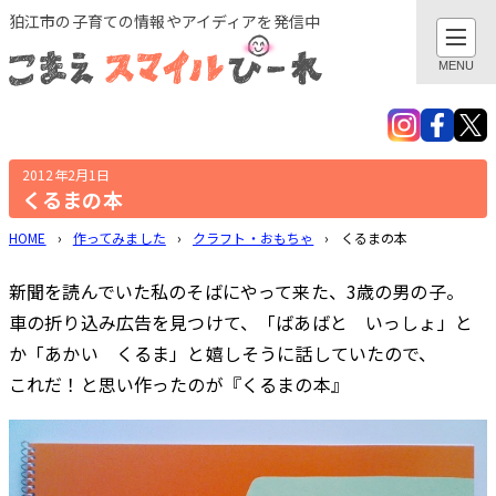
このページの本文へ
狛江市の子育ての情報やアイディアを発信中
閉じる
MENU
検索
親子でおでかけ・遊び
2012年2月1日
くるまの本
地域とつながる
HOME
›
作ってみました
›
クラフト・おもちゃ
›
くるまの本
新聞を読んでいた私のそばにやって来た、3歳の男の子。
子育てあれこれ
車の折り込み広告を見つけて、「ばあばと いっしょ」と
か「あかい くるま」と嬉しそうに話していたので、
健康あれこれ
これだ！と思い作ったのが『くるまの本』
子育てグッズ
作ってみました