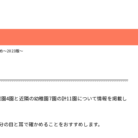
このページの本文へ
閉じる
検索
親子でおでかけ・遊び
～2023版～
地域とつながる
子育てあれこれ
園4園と近隣の幼稚園7園の計11園について情報を掲載し
健康あれこれ
子育てグッズ
分の目と耳で確かめることをおすすめします。
作ってみました