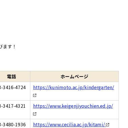
びます！
電話
ホームページ
3-3416-4724
https://kunimoto.ac.jp/kindergarten/
3-3417-4321
https://www.keigenjiyouchien.ed.jp/
3-3480-1936
https://www.cecilia.ac.jp/kitami/