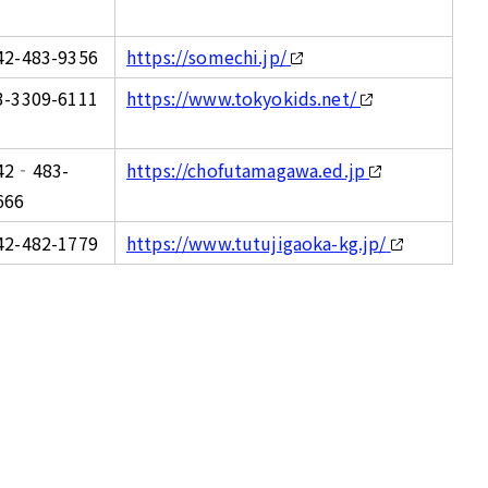
42-483-9356
https://somechi.jp/
3-3309-6111
https://www.tokyokids.net/
42‐483-
https://chofutamagawa.ed.jp
666
42-482-1779
https://www.tutujigaoka-kg.jp/