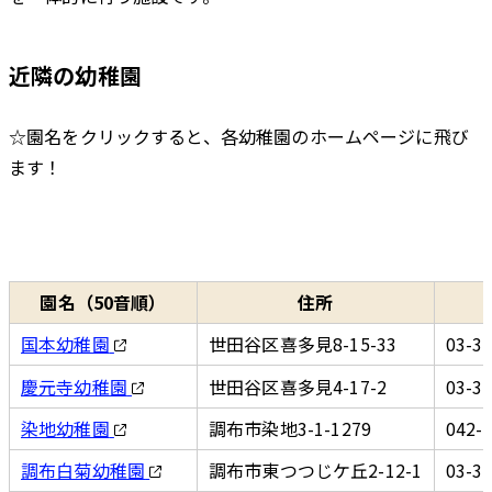
近隣の幼稚園
☆園名をクリックすると、各幼稚園のホームページに飛び
ます！
園名（50音順）
住所
国本幼稚園
世田谷区喜多見8-15-33
03-3
慶元寺幼稚園
世田谷区喜多見4-17-2
03-3
染地幼稚園
調布市染地3-1-1279
042-
調布白菊幼稚園
調布市東つつじケ丘2-12-1
03-3