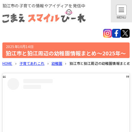
このページの本文へ
狛江市の子育ての情報やアイディアを発信中
閉じる
MENU
検索
親子でおでかけ・遊び
2025年10月14日
狛江市と狛江周辺の幼稚園情報まとめ～2025年～
地域とつながる
HOME
›
子育てあれこれ
›
幼稚園
›
狛江市と狛江周辺の幼稚園情報まとめ～
子育てあれこれ
健康あれこれ
子育てグッズ
作ってみました