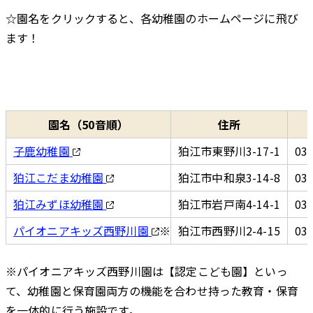
☆園名をクリックすると、各幼稚園のホームページに飛び
ます！
園名（50音順）
住所
子鹿幼稚園
狛江市東野川3-17-1
03-
狛江こだま幼稚園
狛江市中和泉3-14-8
03-
狛江みずほ幼稚園
狛江市岩戸南4-14-1
03-
パイオニアキッズ西野川園
※
狛江市西野川2-4-15
03-
※パイオニアキッズ西野川園は【認定こども園】といっ
て、幼稚園と保育園両方の機能を合わせ持った教育・保育
を一体的に行う施設です。