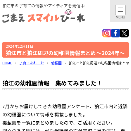
このページの本文へ
狛江市の子育ての情報やアイディアを発信中
閉じる
MENU
検索
親子でおでかけ・遊び
2024年12月11日
狛江市と狛江周辺の幼稚園情報まとめ～2024年～
地域とつながる
HOME
›
子育てあれこれ
›
幼稚園
›
狛江市と狛江周辺の幼稚園情報まとめ～
子育てあれこれ
狛江の幼稚園情報 集めてみました！
健康あれこれ
7月からお届けしてきた幼稚園アンケート、狛江市内と近隣
子育てグッズ
の幼稚園について情報を掲載しました。
掲載園を一覧にまとめましたので、ご活用ください。
作ってみました
関心のある園には、ぜひ保護者の方が実際に足を運び、自