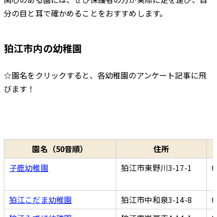
分の目と耳で確かめることをおすすめします。
過去の記事一覧
狛江市内の幼稚園
☆園名をクリックすると、各幼稚園のアンケート記事に飛
びます！
園名（50音順）
住所
子鹿幼稚園
狛江市東野川3-17-1
0
狛江こだま幼稚園
狛江市中和泉3-14-8
0