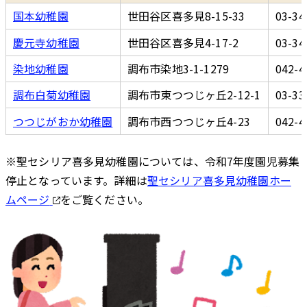
国本幼稚園
世田谷区喜多見8-15-33
03-34
慶元寺幼稚園
世田谷区喜多見4-17-2
03-34
染地幼稚園
調布市染地3-1-1279
042-4
調布白菊幼稚園
調布市東つつじヶ丘2-12-1
03-33
つつじがおか幼稚園
調布市西つつじヶ丘4-23
042-4
※聖セシリア喜多見幼稚園については、令和7年度園児募集
停止となっています。詳細は
聖セシリア喜多見幼稚園ホー
ムページ
をご覧ください。