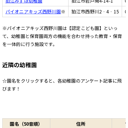
狛江みずほ幼稚園
狛江市岩戸南4-14-1
0
パイオニアキッズ西野川園
※
狛江市西野川2‐4‐15
0
※パイオニアキッズ西野川園は【認定こども園】といっ
て、幼稚園と保育園両方の機能を合わせ持った教育・保育
を一体的に行う施設です。
近隣の幼稚園
☆園名をクリックすると、各幼稚園のアンケート記事に飛
びます！
園名（50音順）
住所